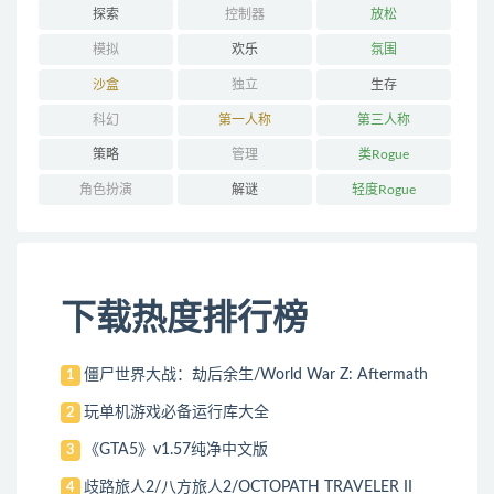
探索
控制器
放松
模拟
欢乐
氛围
沙盒
独立
生存
科幻
第一人称
第三人称
策略
管理
类Rogue
角色扮演
解谜
轻度Rogue
下载热度排行榜
僵尸世界大战：劫后余生/World War Z: Aftermath
1
玩单机游戏必备运行库大全
2
《GTA5》v1.57纯净中文版
3
歧路旅人2/八方旅人2/OCTOPATH TRAVELER II
4