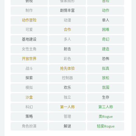
俯视
像素图形
冒险
制作
剧情丰富
动作
动作冒险
动漫
单人
可爱
合作
困难
基地建设
多人
奇幻
女性主角
射击
建造
开放世界
彩色
恐怖
战斗
抢先体验
拟真
探索
控制器
放松
模拟
欢乐
氛围
沙盒
独立
生存
科幻
第一人称
第三人称
策略
管理
类Rogue
角色扮演
解谜
轻度Rogue