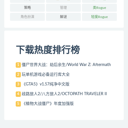
策略
管理
类Rogue
角色扮演
解谜
轻度Rogue
下载热度排行榜
僵尸世界大战：劫后余生/World War Z: Aftermath
1
玩单机游戏必备运行库大全
2
《GTA5》v1.57纯净中文版
3
歧路旅人2/八方旅人2/OCTOPATH TRAVELER II
4
《植物大战僵尸》年度加强版
5