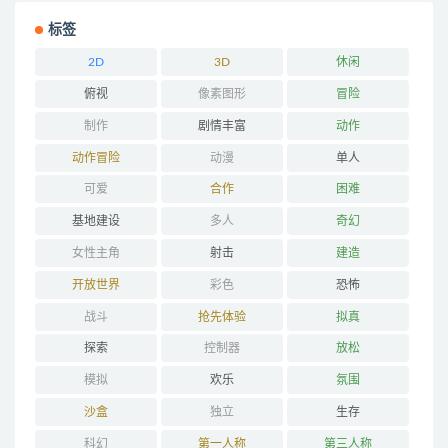
标签
2D
3D
休闲
俯视
像素图形
冒险
制作
剧情丰富
动作
动作冒险
动漫
单人
可爱
合作
困难
基地建设
多人
奇幻
女性主角
射击
建造
开放世界
彩色
恐怖
战斗
抢先体验
拟真
探索
控制器
放松
模拟
欢乐
氛围
沙盒
独立
生存
科幻
第一人称
第三人称