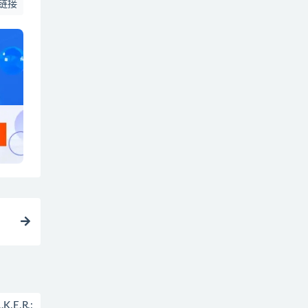
链接
E.R.: