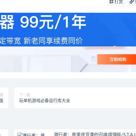
打赏
篇
下一篇
文版
玩单机游戏必备运行库大全
–
潜行者：普里皮亚季的召唤增强版/S.T.A.L.K.