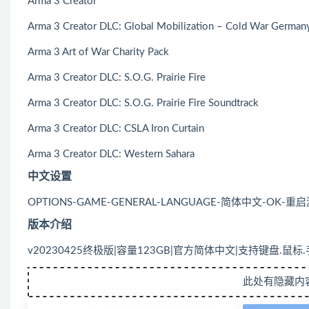
Arma 3 Creator
Arma 3 Creator DLC: Global Mobilization – Cold War German
Arma 3 Art of War Charity Pack
Arma 3 Creator DLC: S.O.G. Prairie Fire
Arma 3 Creator DLC: S.O.G. Prairie Fire Soundtrack
Arma 3 Creator DLC: CSLA Iron Curtain
Arma 3 Creator DLC: Western Sahara
中文设置
OPTIONS-GAME-GENERAL-LANGUAGE-简体中文-OK-重
版本介绍
v20230425终极版|容量123GB|官方简体中文|支持键盘.鼠标
此处有隐藏内