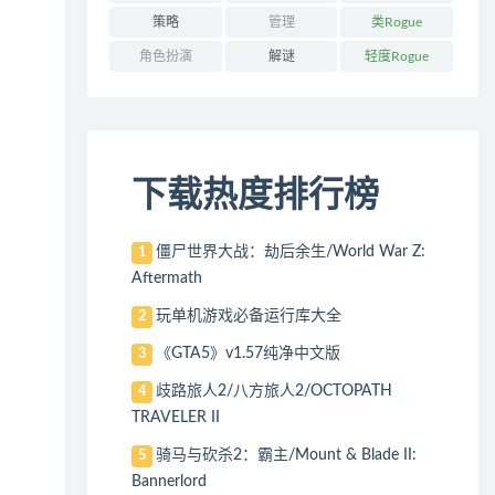
策略
管理
类Rogue
角色扮演
解谜
轻度Rogue
下载热度排行榜
僵尸世界大战：劫后余生/World War Z:
1
Aftermath
玩单机游戏必备运行库大全
2
《GTA5》v1.57纯净中文版
3
歧路旅人2/八方旅人2/OCTOPATH
4
TRAVELER II
骑马与砍杀2：霸主/Mount & Blade II:
5
Bannerlord