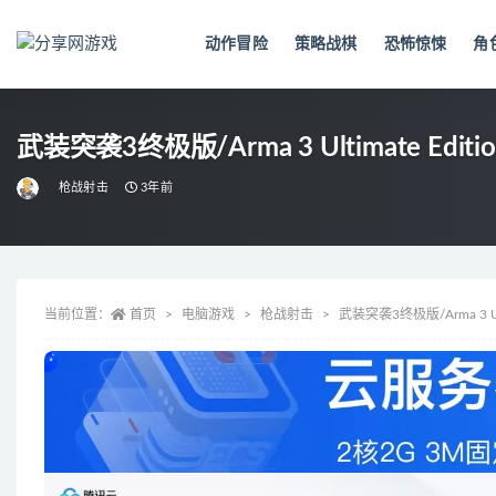
动作冒险
策略战棋
恐怖惊悚
角
全部
武装突袭3终极版/Arma 3 Ultimate Editio
枪战射击
3年前
当前位置：
首页
电脑游戏
枪战射击
武装突袭3终极版/Arma 3 Ulti