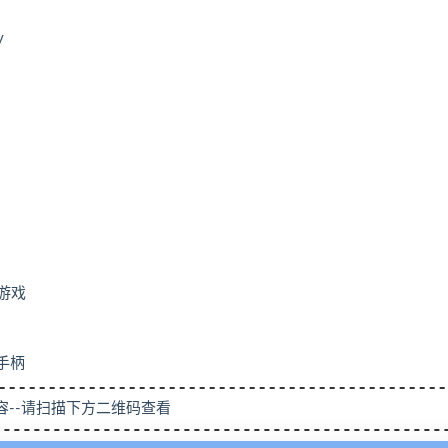
y
启游戏
.手柄
容--请扫描下方二维码查看