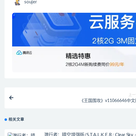
soujer
上一
《王国围攻》v11066646中
相关文章
潜行者：晴空增强版/S.T.A.L.K.E.R.: Clear Sky 