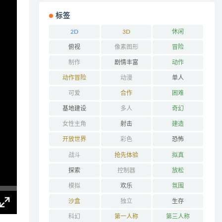
标签
2D
3D
休闲
俯视
像素图形
冒险
制作
剧情丰富
动作
动作冒险
动漫
单人
可爱
合作
困难
基地建设
多人
奇幻
女性主角
射击
建造
开放世界
彩色
恐怖
战斗
抢先体验
拟真
探索
控制器
放松
模拟
欢乐
氛围
沙盒
独立
生存
科幻
第一人称
第三人称