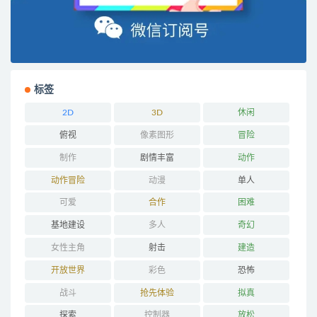
标签
2D
3D
休闲
俯视
像素图形
冒险
制作
剧情丰富
动作
动作冒险
动漫
单人
可爱
合作
困难
基地建设
多人
奇幻
女性主角
射击
建造
开放世界
彩色
恐怖
战斗
抢先体验
拟真
探索
控制器
放松