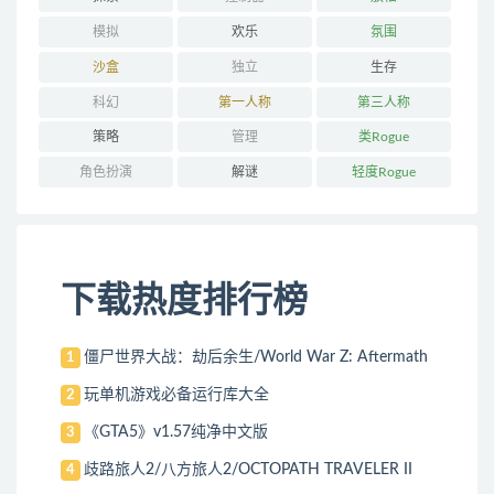
模拟
欢乐
氛围
沙盒
独立
生存
科幻
第一人称
第三人称
策略
管理
类Rogue
角色扮演
解谜
轻度Rogue
下载热度排行榜
僵尸世界大战：劫后余生/World War Z: Aftermath
1
玩单机游戏必备运行库大全
2
《GTA5》v1.57纯净中文版
3
歧路旅人2/八方旅人2/OCTOPATH TRAVELER II
4