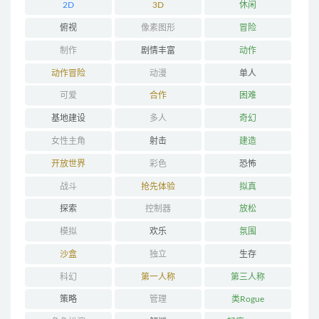
2D
3D
休闲
俯视
像素图形
冒险
制作
剧情丰富
动作
动作冒险
动漫
单人
可爱
合作
困难
基地建设
多人
奇幻
女性主角
射击
建造
开放世界
彩色
恐怖
战斗
抢先体验
拟真
探索
控制器
放松
模拟
欢乐
氛围
沙盒
独立
生存
科幻
第一人称
第三人称
策略
管理
类Rogue