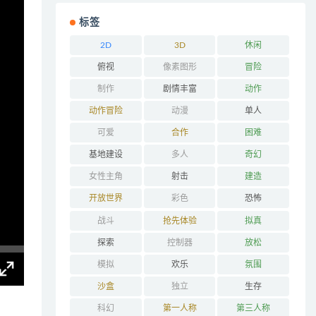
标签
2D
3D
休闲
俯视
像素图形
冒险
制作
剧情丰富
动作
动作冒险
动漫
单人
可爱
合作
困难
基地建设
多人
奇幻
女性主角
射击
建造
开放世界
彩色
恐怖
战斗
抢先体验
拟真
探索
控制器
放松
模拟
欢乐
氛围
沙盒
独立
生存
科幻
第一人称
第三人称