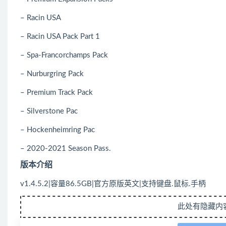
– Racin USA
– Racin USA Pack Part 1
– Spa-Francorchamps Pack
– Nurburgring Pack
– Premium Track Pack
– Silverstone Pac
– Hockenheimring Pac
– 2020-2021 Season Pass.
版本介绍
v1.4.5.2|容量86.5GB|官方原版英文|支持键盘.鼠标.手柄
此处有隐藏内