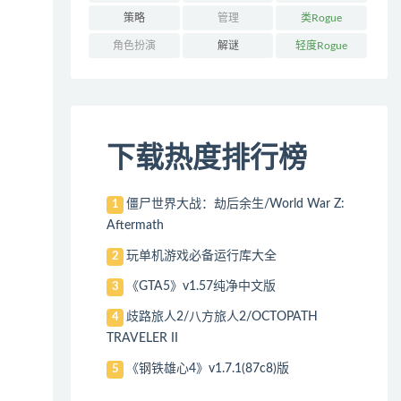
策略
管理
类Rogue
角色扮演
解谜
轻度Rogue
下载热度排行榜
僵尸世界大战：劫后余生/World War Z:
1
Aftermath
玩单机游戏必备运行库大全
2
《GTA5》v1.57纯净中文版
3
歧路旅人2/八方旅人2/OCTOPATH
4
TRAVELER II
《钢铁雄心4》v1.7.1(87c8)版
5