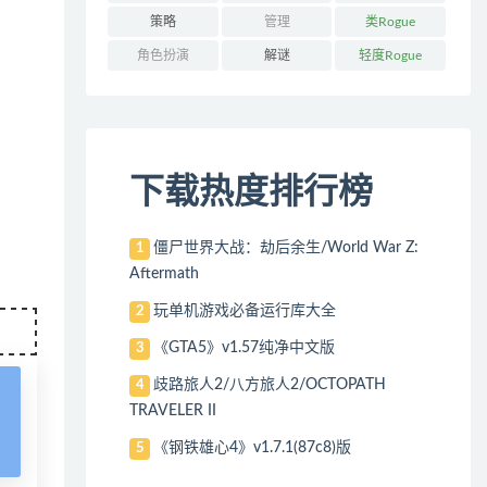
策略
管理
类Rogue
角色扮演
解谜
轻度Rogue
下载热度排行榜
僵尸世界大战：劫后余生/World War Z:
1
Aftermath
玩单机游戏必备运行库大全
2
《GTA5》v1.57纯净中文版
3
歧路旅人2/八方旅人2/OCTOPATH
4
TRAVELER II
《钢铁雄心4》v1.7.1(87c8)版
5