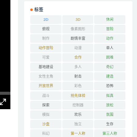
标签
2D
3D
休闲
俯视
像素图形
冒险
制作
剧情丰富
动作
动作冒险
动漫
单人
可爱
合作
困难
基地建设
多人
奇幻
女性主角
射击
建造
开放世界
彩色
恐怖
战斗
抢先体验
拟真
探索
控制器
放松
模拟
欢乐
氛围
沙盒
独立
生存
科幻
第一人称
第三人称