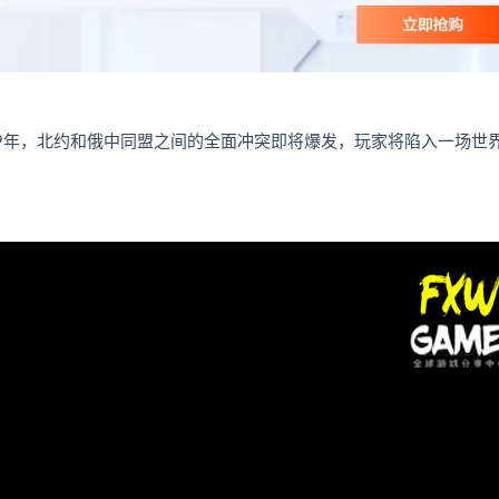
49年，北约和俄中同盟之间的全面冲突即将爆发，玩家将陷入一场世