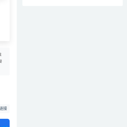
载
侵
链接