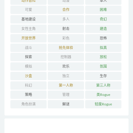
动作冒险
动漫
单人
可爱
合作
困难
基地建设
多人
奇幻
女性主角
射击
建造
开放世界
彩色
恐怖
战斗
抢先体验
拟真
探索
控制器
放松
模拟
欢乐
氛围
沙盒
独立
生存
科幻
第一人称
第三人称
策略
管理
类Rogue
角色扮演
解谜
轻度Rogue