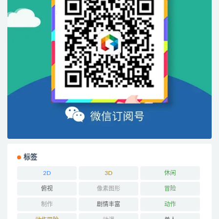
标签
2D
3D
休闲
俯视
像素图形
冒险
制作
剧情丰富
动作