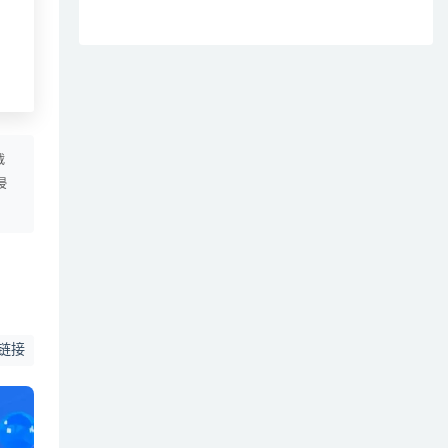
载
侵
链接