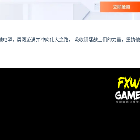
e中风驰电掣，勇闯漩涡并冲向伟大之路。 吸收陨落战士们的力量，重铸