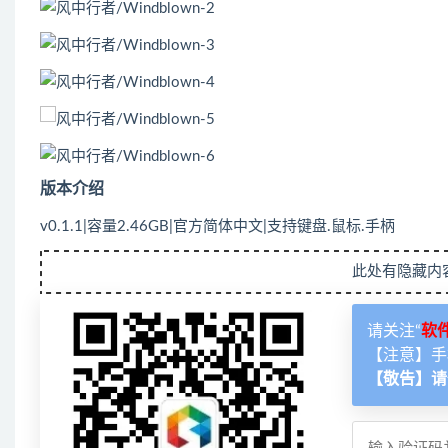
版本介绍
v0.1.1|容量2.46GB|官方简体中文|支持键盘.鼠标.手柄
此处有隐藏内
请关注“
软
【注意】手
【敬告】请