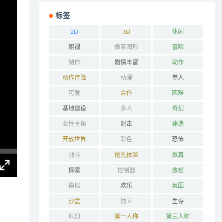
标签
2D
3D
休闲
俯视
像素图形
冒险
制作
剧情丰富
动作
动作冒险
动漫
单人
可爱
合作
困难
基地建设
多人
奇幻
女性主角
射击
建造
开放世界
彩色
恐怖
战斗
抢先体验
拟真
探索
控制器
放松
模拟
欢乐
氛围
沙盒
独立
生存
科幻
第一人称
第三人称