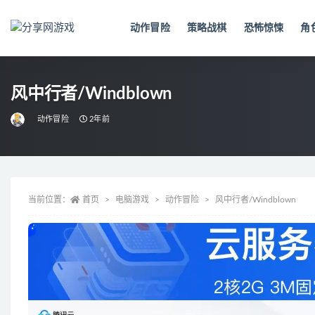
动作冒险
策略战棋
恐怖惊悚
角
全部
风中行者/Windblown
动作冒险
2年前
当前位置：
首页
电脑游戏
动作冒险
风中行者/Windblown