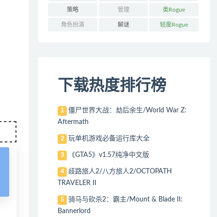
策略
管理
类Rogue
角色扮演
解谜
轻度Rogue
下载热度排行榜
僵尸世界大战：劫后余生/World War Z:
1
Aftermath
玩单机游戏必备运行库大全
2
《GTA5》v1.57纯净中文版
3
歧路旅人2/八方旅人2/OCTOPATH
4
TRAVELER II
骑马与砍杀2：霸主/Mount & Blade II:
5
Bannerlord