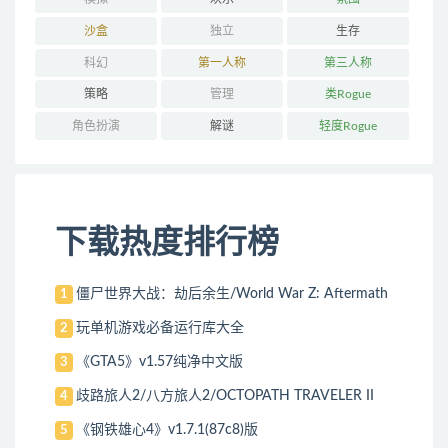
沙盒
独立
生存
科幻
第一人称
第三人称
策略
管理
类Rogue
角色扮演
解谜
轻度Rogue
下载热度排行榜
僵尸世界大战：劫后余生/World War Z: Aftermath
1
玩单机游戏必备运行库大全
2
《GTA5》v1.57纯净中文版
3
歧路旅人2/八方旅人2/OCTOPATH TRAVELER II
4
《钢铁雄心4》v1.7.1(87c8)版
5