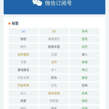
标签
2D
3D
休闲
俯视
像素图形
冒险
制作
剧情丰富
动作
动作冒险
动漫
单人
可爱
合作
困难
基地建设
多人
奇幻
女性主角
射击
建造
开放世界
彩色
恐怖
战斗
抢先体验
拟真
探索
控制器
放松
模拟
欢乐
氛围