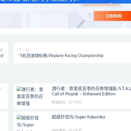
篇
下一篇
yl
飞机竞速锦标赛/Airplane Racing Championship
–
潜行者：普里皮亚季的召唤增强版/S.T.A.L.K.
Call of Prypiat – Enhanced Edition
枪战射击
1年前
超级妙音鸟/Super Kalavinka
动作冒险
1年前