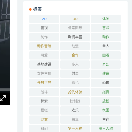
标签
2D
3D
休闲
俯视
像素图形
冒险
制作
剧情丰富
动作
动作冒险
动漫
单人
可爱
合作
困难
基地建设
多人
奇幻
女性主角
射击
建造
开放世界
彩色
恐怖
战斗
抢先体验
拟真
探索
控制器
放松
模拟
欢乐
氛围
沙盒
独立
生存
科幻
第一人称
第三人称