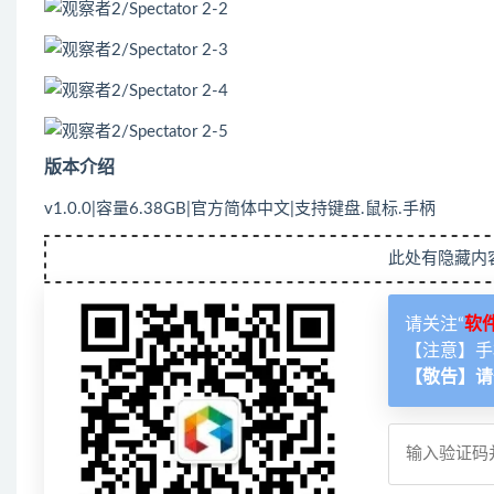
版本介绍
v1.0.0|容量6.38GB|官方简体中文|支持键盘.鼠标.手柄
此处有隐藏内
请关注“
软
【注意】手
【敬告】请