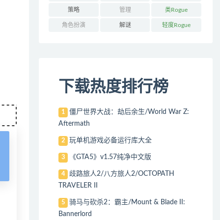
策略
管理
类Rogue
角色扮演
解谜
轻度Rogue
下载热度排行榜
僵尸世界大战：劫后余生/World War Z:
1
Aftermath
玩单机游戏必备运行库大全
2
《GTA5》v1.57纯净中文版
3
歧路旅人2/八方旅人2/OCTOPATH
4
TRAVELER II
骑马与砍杀2：霸主/Mount & Blade II:
5
Bannerlord