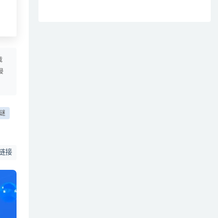
载
侵
谜
链接