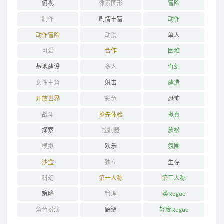
俯视
像素图形
冒险
制作
剧情丰富
动作
动作冒险
动漫
单人
可爱
合作
困难
基地建设
多人
奇幻
女性主角
射击
建造
开放世界
彩色
恐怖
战斗
抢先体验
拟真
探索
控制器
放松
模拟
欢乐
氛围
沙盒
独立
生存
科幻
第一人称
第三人称
策略
管理
类Rogue
角色扮演
解谜
轻度Rogue