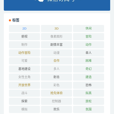
标签
2D
3D
休闲
俯视
像素图形
冒险
制作
剧情丰富
动作
动作冒险
动漫
单人
可爱
合作
困难
基地建设
多人
奇幻
女性主角
射击
建造
开放世界
彩色
恐怖
战斗
抢先体验
拟真
探索
控制器
放松
模拟
欢乐
氛围