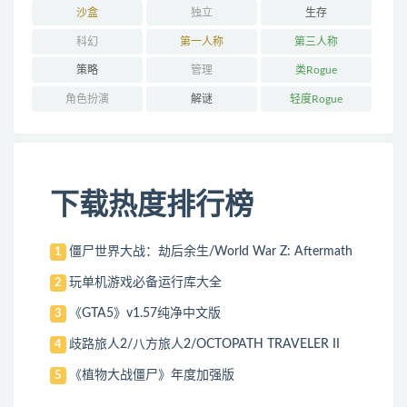
沙盒
独立
生存
科幻
第一人称
第三人称
策略
管理
类Rogue
角色扮演
解谜
轻度Rogue
下载热度排行榜
僵尸世界大战：劫后余生/World War Z: Aftermath
1
玩单机游戏必备运行库大全
2
《GTA5》v1.57纯净中文版
3
歧路旅人2/八方旅人2/OCTOPATH TRAVELER II
4
《植物大战僵尸》年度加强版
5