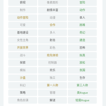
俯视
像素图形
冒险
制作
剧情丰富
动作
动作冒险
动漫
单人
可爱
合作
困难
基地建设
多人
奇幻
女性主角
射击
建造
开放世界
彩色
恐怖
战斗
抢先体验
拟真
探索
控制器
放松
模拟
欢乐
氛围
沙盒
独立
生存
科幻
第一人称
第三人称
策略
管理
类Rogue
角色扮演
解谜
轻度Rogue