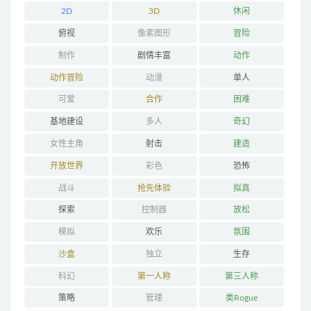
2D
3D
休闲
俯视
像素图形
冒险
制作
剧情丰富
动作
动作冒险
动漫
单人
可爱
合作
困难
基地建设
多人
奇幻
女性主角
射击
建造
开放世界
彩色
恐怖
战斗
抢先体验
拟真
探索
控制器
放松
模拟
欢乐
氛围
沙盒
独立
生存
科幻
第一人称
第三人称
策略
管理
类Rogue