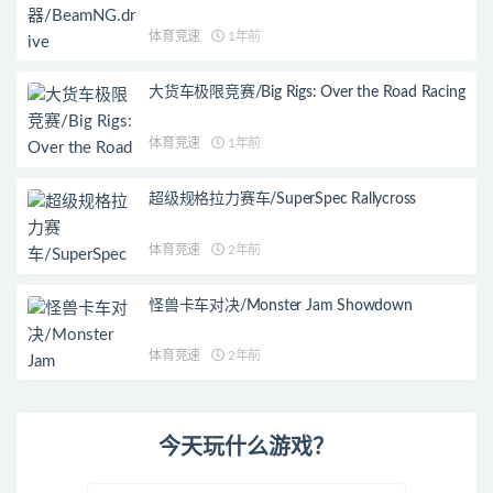
体育竞速
1年前
大货车极限竞赛/Big Rigs: Over the Road Racing
体育竞速
1年前
超级规格拉力赛车/SuperSpec Rallycross
体育竞速
2年前
怪兽卡车对决/Monster Jam Showdown
体育竞速
2年前
今天玩什么游戏？