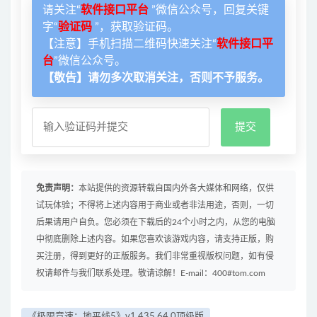
请关注“
软件接口平台
”微信公众号，回复关键
字“
验证码
”，获取验证码。
【注意】手机扫描二维码快速关注“
软件接口平
台
”微信公众号。
【敬告】请勿多次取消关注，否则不予服务。
免责声明：
本站提供的资源转载自国内外各大媒体和网络，仅供
试玩体验；不得将上述内容用于商业或者非法用途，否则，一切
后果请用户自负。您必须在下载后的24个小时之内，从您的电脑
中彻底删除上述内容。如果您喜欢该游戏内容，请支持正版，购
买注册，得到更好的正版服务。我们非常重视版权问题，如有侵
权请邮件与我们联系处理。敬请谅解！E-mail：400#tom.com
《极限竞速：地平线5》v1.435.64.0顶级版