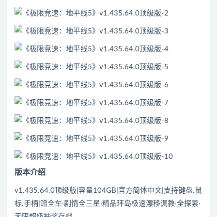
版本介绍
v1.435.64.0顶级版|容量104GB|官方简体中文|支持键盘.鼠
标.手柄|赠全车·剧情全三星·精品环岛极速漂移调教·全探索·
无限超级抽奖存档