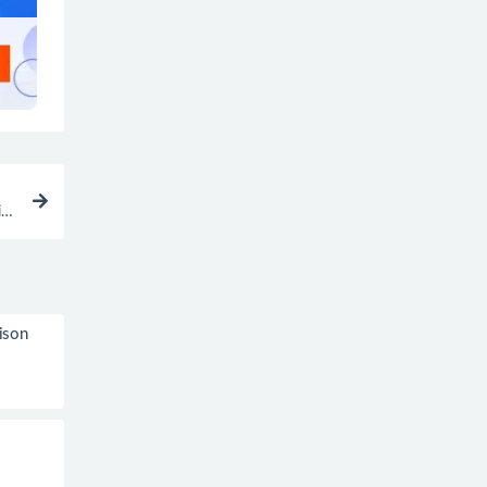
i
ison