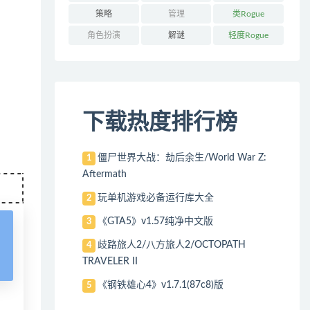
策略
管理
类Rogue
角色扮演
解谜
轻度Rogue
下载热度排行榜
僵尸世界大战：劫后余生/World War Z:
1
Aftermath
玩单机游戏必备运行库大全
2
《GTA5》v1.57纯净中文版
3
歧路旅人2/八方旅人2/OCTOPATH
4
TRAVELER II
《钢铁雄心4》v1.7.1(87c8)版
5