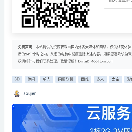
免责声明：
本站提供的资源转载自国内外各大媒体和网络，仅供试玩体验
后的24个小时之内，从您的电脑中彻底删除上述内容。如果您喜欢该游
权请邮件与我们联系处理。敬请谅解！E-mail：400#tom.com
3D
休闲
单人
同屏联机
困难
多人
太空
彩
soujer