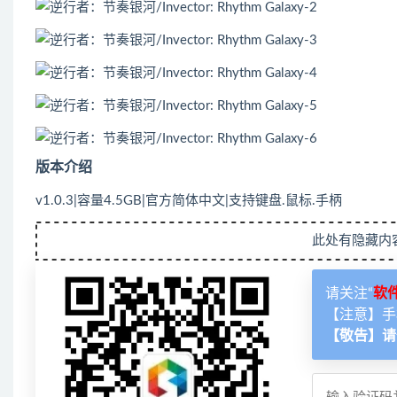
版本介绍
v1.0.3|容量4.5GB|官方简体中文|支持键盘.鼠标.手柄
此处有隐藏内
请关注“
软
【注意】手
【敬告】请