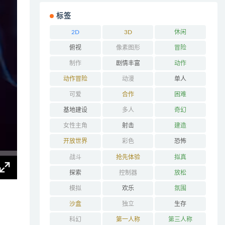
标签
2D
3D
休闲
俯视
像素图形
冒险
制作
剧情丰富
动作
动作冒险
动漫
单人
可爱
合作
困难
基地建设
多人
奇幻
女性主角
射击
建造
开放世界
彩色
恐怖
战斗
抢先体验
拟真
探索
控制器
放松
模拟
欢乐
氛围
沙盒
独立
生存
科幻
第一人称
第三人称