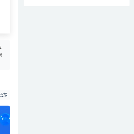
载
侵
链接