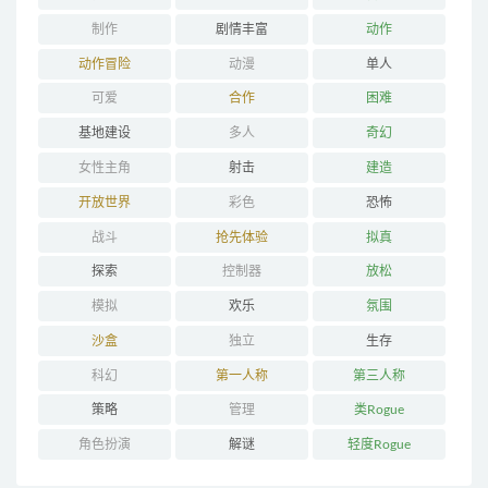
制作
剧情丰富
动作
动作冒险
动漫
单人
可爱
合作
困难
基地建设
多人
奇幻
女性主角
射击
建造
开放世界
彩色
恐怖
战斗
抢先体验
拟真
探索
控制器
放松
模拟
欢乐
氛围
沙盒
独立
生存
科幻
第一人称
第三人称
策略
管理
类Rogue
角色扮演
解谜
轻度Rogue