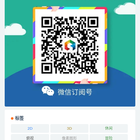
标签
2D
3D
休闲
俯视
像素图形
冒险