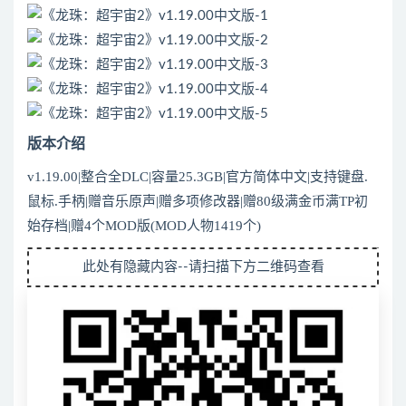
版本介绍
v1.19.00|整合全DLC|容量25.3GB|官方简体中文|支持键盘.
鼠标.手柄|赠音乐原声|赠多项修改器|赠80级满金币满TP初
始存档|赠4个MOD版(MOD人物1419个)
此处有隐藏内容--请扫描下方二维码查看