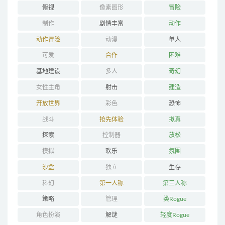
俯视
像素图形
冒险
制作
剧情丰富
动作
动作冒险
动漫
单人
可爱
合作
困难
基地建设
多人
奇幻
女性主角
射击
建造
开放世界
彩色
恐怖
战斗
抢先体验
拟真
探索
控制器
放松
模拟
欢乐
氛围
沙盒
独立
生存
科幻
第一人称
第三人称
策略
管理
类Rogue
角色扮演
解谜
轻度Rogue