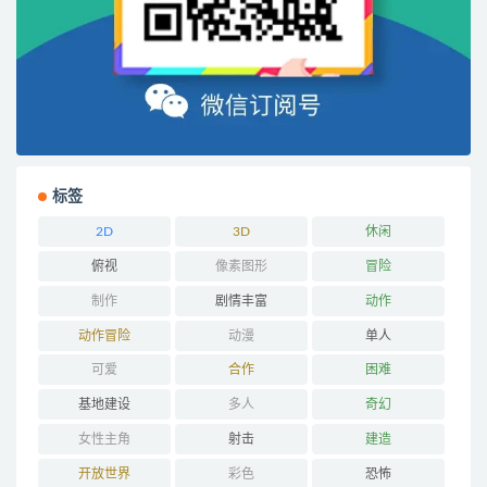
标签
2D
3D
休闲
俯视
像素图形
冒险
制作
剧情丰富
动作
动作冒险
动漫
单人
可爱
合作
困难
基地建设
多人
奇幻
女性主角
射击
建造
开放世界
彩色
恐怖