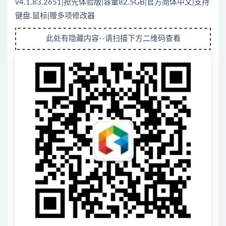
v4.1.83.2651|抢先体验版|容量82.5GB|官方简体中文|支持
键盘.鼠标|赠多项修改器
此处有隐藏内容--请扫描下方二维码查看