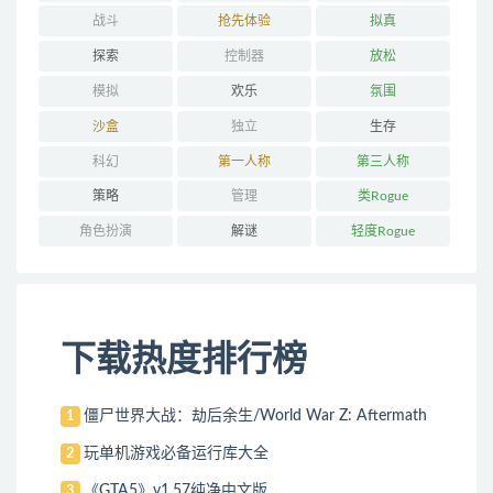
战斗
抢先体验
拟真
探索
控制器
放松
模拟
欢乐
氛围
沙盒
独立
生存
科幻
第一人称
第三人称
策略
管理
类Rogue
角色扮演
解谜
轻度Rogue
下载热度排行榜
僵尸世界大战：劫后余生/World War Z: Aftermath
1
玩单机游戏必备运行库大全
2
《GTA5》v1.57纯净中文版
3