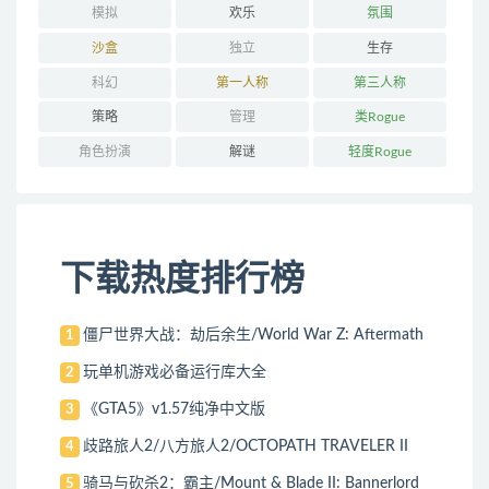
模拟
欢乐
氛围
沙盒
独立
生存
科幻
第一人称
第三人称
策略
管理
类Rogue
角色扮演
解谜
轻度Rogue
下载热度排行榜
僵尸世界大战：劫后余生/World War Z: Aftermath
1
玩单机游戏必备运行库大全
2
《GTA5》v1.57纯净中文版
3
歧路旅人2/八方旅人2/OCTOPATH TRAVELER II
4
骑马与砍杀2：霸主/Mount & Blade II: Bannerlord
5