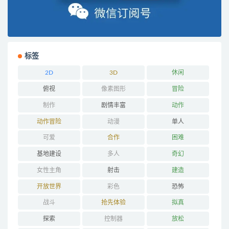
标签
2D
3D
休闲
俯视
像素图形
冒险
制作
剧情丰富
动作
动作冒险
动漫
单人
可爱
合作
困难
基地建设
多人
奇幻
女性主角
射击
建造
开放世界
彩色
恐怖
战斗
抢先体验
拟真
探索
控制器
放松