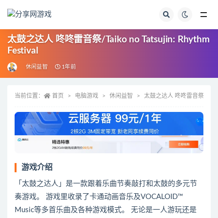
全部
太鼓之达人 咚咚雷音祭/Taiko no Tatsujin: Rhythm
Festival
休闲益智
1年前
当前位置：
首页
电脑游戏
休闲益智
太鼓之达人 咚咚雷音祭/Taiko no T
游戏介绍
「太鼓之达人」是一款跟着乐曲节奏敲打和太鼓的多元节
奏游戏。 游戏里收录了卡通动画音乐及VOCALOID™
Music等多首乐曲及各种游戏模式。 无论是一人游玩还是