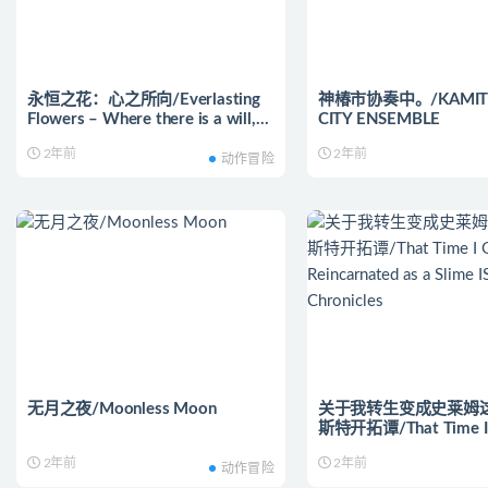
永恒之花：心之所向/Everlasting
神椿市协奏中。/KAMITS
Flowers – Where there is a will,
CITY ENSEMBLE
there is a way
2年前
2年前
动作冒险
无月之夜/Moonless Moon
关于我转生变成史莱姆这
斯特开拓谭/That Time I
Reincarnated as a Slim
2年前
2年前
Chronicles
动作冒险