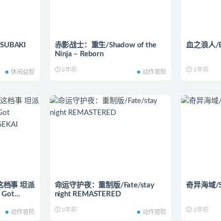
UBAKI
赤影战士：重生/Shadow of the
血之浪人/Bl
Ninja – Reborn
2年前
2年前
休闲益智
动作冒险
档事 坦派
命运守护夜：重制版/Fate/stay
奇异海域/St
 Got
night REMASTERED
e ISEKAI
2年前
2年前
动作冒险
动作冒险